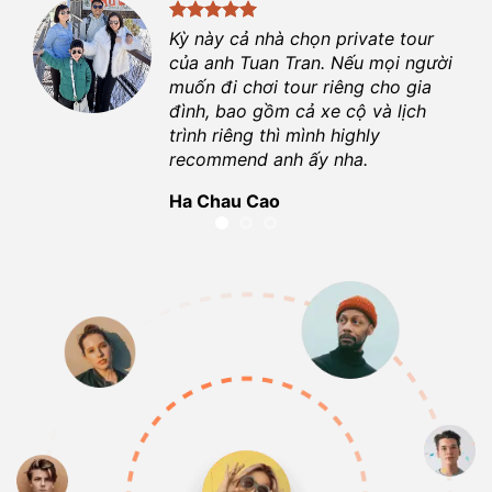
ột
Kỳ này cả nhà chọn private tour
ợi.
của anh
Tuan Tran
. Nếu mọi người
 là
muốn đi chơi tour riêng cho gia
đình, bao gồm cả xe cộ và lịch
hiệu
trình riêng thì mình highly
recommend anh ấy nha.
Ha Chau Cao