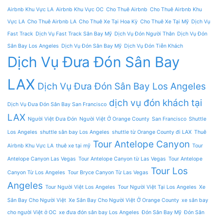
Airbnb Khu Vực LA
Airbnb Khu Vực OC
Cho Thuê Airbnb
Cho Thuê Airbnb Khu
Vực LA
Cho Thuê Airbnb LA
Cho Thuê Xe Tại Hoa Kỳ
Cho Thuê Xe Tại Mỹ
Dịch Vụ
Fast Track
Dịch Vụ Fast Track Sân Bay Mỹ
Dịch Vụ Đón Người Thân
Dịch Vụ Đón
Sân Bay Los Angeles
Dịch Vụ Đón Sân Bay Mỹ
Dịch Vụ Đón Tiễn Khách
Dịch Vụ Đưa Đón Sân Bay
LAX
Dịch Vụ Đưa Đón Sân Bay Los Angeles
dịch vụ đón khách tại
Dịch Vụ Đưa Đón Sân Bay San Francisco
LAX
Người Việt Đưa Đón
Người Việt Ở Orange County
San Francisco
Shuttle
Los Angeles
shuttle sân bay Los Angeles
shuttle từ Orange County đi LAX
Thuê
Tour Antelope Canyon
Airbnb Khu Vực LA
thuê xe tại mỹ
Tour
Antelope Canyon Las Vegas
Tour Antelope Canyon từ Las Vegas
Tour Antelope
Tour Los
Canyon Từ Los Angeles
Tour Bryce Canyon Từ Las Vegas
Angeles
Tour Người Việt Los Angeles
Tour Người Việt Tại Los Angeles
Xe
Sân Bay Cho Người Việt
Xe Sân Bay Cho Người Việt Ở Orange County
xe sân bay
cho người Việt ở OC
xe đưa đón sân bay Los Angeles
Đón Sân Bay Mỹ
Đón Sân