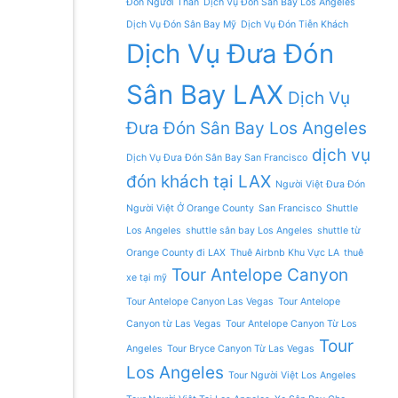
Đón Người Thân
Dịch Vụ Đón Sân Bay Los Angeles
Dịch Vụ Đón Sân Bay Mỹ
Dịch Vụ Đón Tiễn Khách
Dịch Vụ Đưa Đón
Sân Bay LAX
Dịch Vụ
Đưa Đón Sân Bay Los Angeles
dịch vụ
Dịch Vụ Đưa Đón Sân Bay San Francisco
đón khách tại LAX
Người Việt Đưa Đón
Người Việt Ở Orange County
San Francisco
Shuttle
Los Angeles
shuttle sân bay Los Angeles
shuttle từ
Orange County đi LAX
Thuê Airbnb Khu Vực LA
thuê
Tour Antelope Canyon
xe tại mỹ
Tour Antelope Canyon Las Vegas
Tour Antelope
Canyon từ Las Vegas
Tour Antelope Canyon Từ Los
Tour
Angeles
Tour Bryce Canyon Từ Las Vegas
Los Angeles
Tour Người Việt Los Angeles