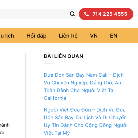
714 225 4555
u lịch
Hỏi đáp
Liên hệ
VN
EN
BÀI LIÊN QUAN
Đưa Đón Sân Bay Nam Cali – Dịch
Vụ Chuyên Nghiệp, Đúng Giờ, An
Toàn Dành Cho Người Việt Tại
California
Người Việt Đưa Đón – Dịch Vụ Đưa
Đón Sân Bay, Du Lịch Và Di Chuyển
hành
Uy Tín Dành Cho Cộng Đồng Người
ưu
Việt Tại Mỹ