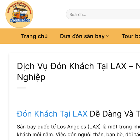
Bỏ
qua
nội
dung
Trang chủ
Đưa đón sân bay
Tour b
Dịch Vụ Đón Khách Tại LAX –
Nghiệp
Đón Khách Tại LAX
Dễ Dàng Và T
Sân bay quốc tế Los Angeles (LAX) là một trong nhữ
khách mỗi năm. Việc đón người thân, bạn bè, đối tá