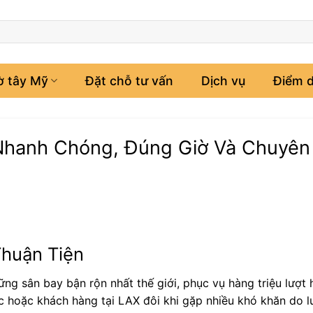
ờ tây Mỹ
Đặt chỗ tư vấn
Dịch vụ
Điểm d
 Nhanh Chóng, Đúng Giờ Và Chuyên
huận Tiện
ng sân bay bận rộn nhất thế giới, phục vụ hàng triệu lượt 
c hoặc khách hàng tại LAX đôi khi gặp nhiều khó khăn do l