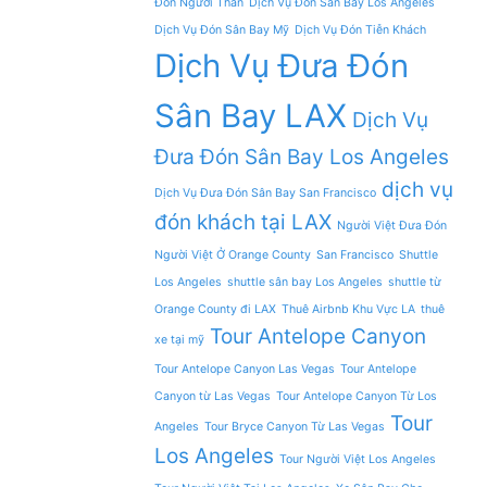
Đón Người Thân
Dịch Vụ Đón Sân Bay Los Angeles
Dịch Vụ Đón Sân Bay Mỹ
Dịch Vụ Đón Tiễn Khách
Dịch Vụ Đưa Đón
Sân Bay LAX
Dịch Vụ
Đưa Đón Sân Bay Los Angeles
dịch vụ
Dịch Vụ Đưa Đón Sân Bay San Francisco
đón khách tại LAX
Người Việt Đưa Đón
Người Việt Ở Orange County
San Francisco
Shuttle
Los Angeles
shuttle sân bay Los Angeles
shuttle từ
Orange County đi LAX
Thuê Airbnb Khu Vực LA
thuê
Tour Antelope Canyon
xe tại mỹ
Tour Antelope Canyon Las Vegas
Tour Antelope
Canyon từ Las Vegas
Tour Antelope Canyon Từ Los
Tour
Angeles
Tour Bryce Canyon Từ Las Vegas
Los Angeles
Tour Người Việt Los Angeles