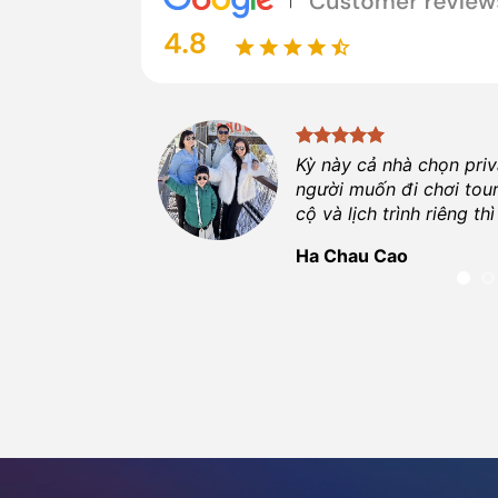
 trọn vẹn hơn
Kỳ này cả nhà chọn pri
là một trải nghiệm
người muốn đi chơi tour
 thiệu cho bạn bè!
cộ và lịch trình riêng 
Ha Chau Cao