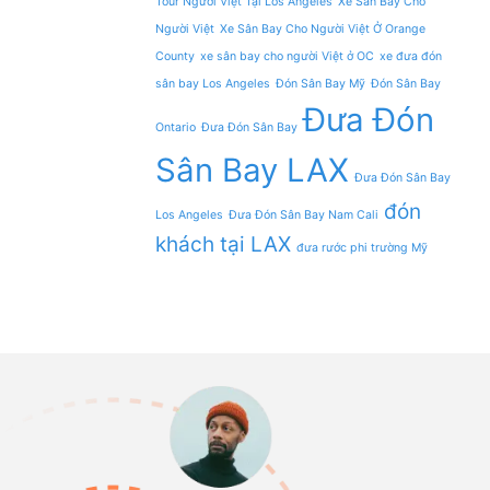
Tour Người Việt Tại Los Angeles
Xe Sân Bay Cho
Người Việt
Xe Sân Bay Cho Người Việt Ở Orange
County
xe sân bay cho người Việt ở OC
xe đưa đón
sân bay Los Angeles
Đón Sân Bay Mỹ
Đón Sân Bay
Đưa Đón
Ontario
Đưa Đón Sân Bay
Sân Bay LAX
Đưa Đón Sân Bay
đón
Los Angeles
Đưa Đón Sân Bay Nam Cali
khách tại LAX
đưa rước phi trường Mỹ