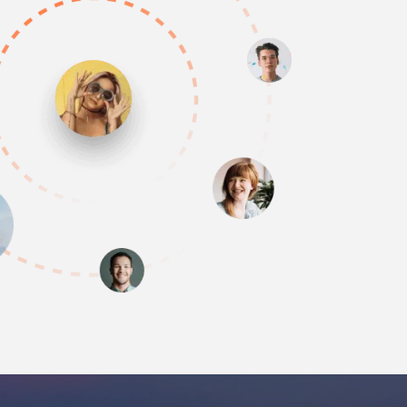
vụ chuyên nghiệp, tài xế thân thiện, lịch trình linh hoạt
hăm sóc khách rất tận tâm. Đi tour mà cảm giác như đi
 người thân – thoải mái, an tâm và đáng nhớ.
 Dang