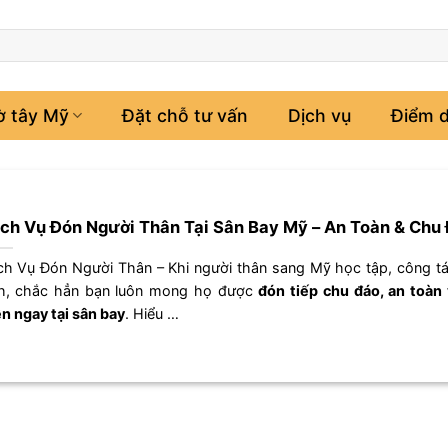
ờ tây Mỹ
Đặt chỗ tư vấn
Dịch vụ
Điểm d
ch Vụ Đón Người Thân Tại Sân Bay Mỹ – An Toàn & Chu
ch Vụ Đón Người Thân – Khi người thân sang Mỹ học tập, công t
ch, chắc hẳn bạn luôn mong họ được
đón tiếp chu đáo, an toàn
ện ngay tại sân bay
. Hiểu …