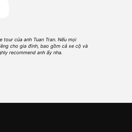
te tour của anh
Tuan Tran
. Nếu mọi
Dị
iêng cho gia đình, bao gồm cả xe cộ và
ch
highly recommend anh ấy nha.
ng
K