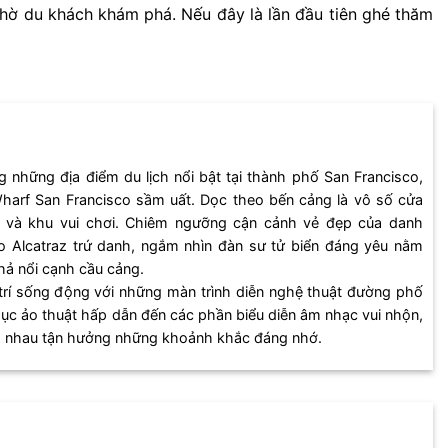
hờ du khách khám phá. Nếu đây là lần đầu tiên ghé thăm
g những địa điểm du lịch nổi bật tại thành phố San Francisco,
 Wharf San Francisco sầm uất. Dọc theo bến cảng là vô số cửa
i và khu vui chơi. Chiêm ngưỡng cận cảnh vẻ đẹp của danh
 Alcatraz trứ danh, ngắm nhìn đàn sư tử biển đáng yêu nằm
hả nổi cạnh cầu cảng.
i trí sống động với những màn trình diễn nghệ thuật đường phố
ục ảo thuật hấp dẫn đến các phần biểu diễn âm nhạc vui nhộn,
ng nhau tận hưởng những khoảnh khắc đáng nhớ.