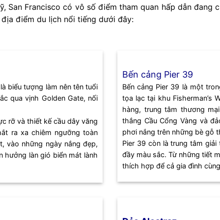
ỹ, San Francisco có vô số điểm tham quan hấp dẫn đang c
ịa điểm du lịch nổi tiếng dưới đây:
Bến cảng Pier 39
là biểu tượng làm nên tên tuổi
Bến cảng Pier 39 là một tron
bắc qua vịnh Golden Gate, nối
tọa lạc tại khu Fisherman’s
hàng, trung tâm thương mạ
thắng Cầu Cổng Vàng và đảo
 rỡ và thiết kế cầu dây văng
phơi nắng trên những bè gỗ t
ắt ra xa chiêm ngưỡng toàn
Pier 39 còn là trung tâm giả
ệt, vào những ngày nắng đẹp,
đầy màu sắc. Từ những tiết m
n hưởng làn gió biển mát lành
thích hợp để cả gia đình cù