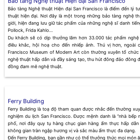
Bảo tàng Nghệ thuật Hiện đại San Francisco
Bảo tàng Nghệ thuật Hiện đại San Francisco là điểm đến lý t
thuật hiện đại. Nơi đây là một trong những bảo tàng nghệ thu
giới, hiện đang lưu giữ tác phẩm của những nghệ sĩ danh tiế
Pollock, Frida Kahlo…
Du khách sẽ có dịp thưởng lãm hơn 33.000 tác phẩm nghệ 
điêu khắc, hội hoạ cho đến nhiếp ảnh. Thú vị hơn, ngoài 
Francisco Museum of Modern Art còn thường xuyên tổ chức c
nghệ thuật hấp dẫn và đầy sáng tạo, thu hút đông đảo đông
đồng đam mê nghệ thuật.
Ferry Building
Ferry Building là toạ độ tham quan được nhắc đến thường xuy
nghiệm du lịch San Francisco. Được mệnh danh là “nhà bếp 
phố, nơi đây quy tụ hàng chục gian hàng ẩm thực hấp dẫn
không gian tràn ngập hương vị và sắc màu ẩm thực đa dạng.
Đến Ferry Building, bạn gần như có thể thưởng thức mọi món