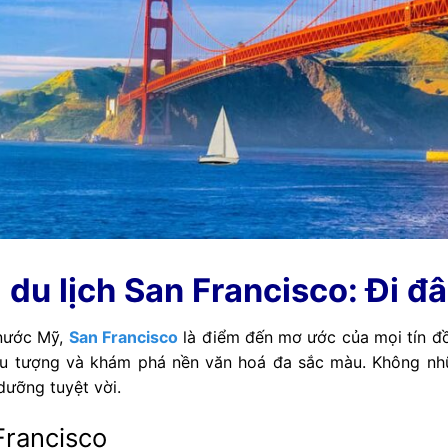
u lịch San Francisco: Đi đâ
 nước Mỹ,
San Francisco
là điểm đến mơ ước của mọi tín đồ
ểu tượng và khám phá nền văn hoá đa sắc màu. Không nhữ
dưỡng tuyệt vời.
Francisco