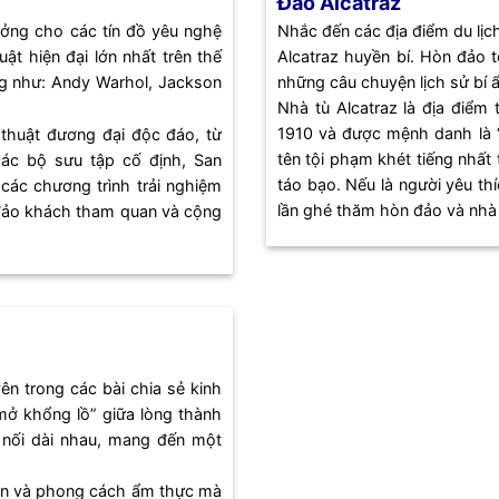
Đảo Alcatraz
ưởng cho các tín đồ yêu nghệ
Nhắc đến các địa điểm du lịc
ật hiện đại lớn nhất trên thế
Alcatraz huyền bí. Hòn đảo t
ng như: Andy Warhol, Jackson
những câu chuyện lịch sử bí ẩ
Nhà tù Alcatraz là địa điể
1910 và được mệnh danh là “
thuật đương đại độc đáo, từ
tên tội phạm khét tiếng nhất
các bộ sưu tập cố định, San
táo bạo. Nếu là người yêu thí
ác chương trình trải nghiệm
lần ghé thăm hòn đảo và nhà 
 đảo khách tham quan và cộng
ên trong các bài chia sẻ kinh
mở khổng lồ” giữa lòng thành
 nối dài nhau, mang đến một
 ăn và phong cách ẩm thực mà