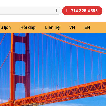
714 225 4555
u lịch
Hỏi đáp
Liên hệ
VN
EN