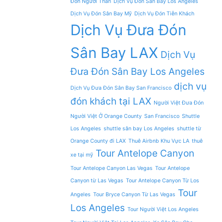
Đón Người Thân
Dịch Vụ Đón Sân Bay Los Angeles
Dịch Vụ Đón Sân Bay Mỹ
Dịch Vụ Đón Tiễn Khách
Dịch Vụ Đưa Đón
Sân Bay LAX
Dịch Vụ
Đưa Đón Sân Bay Los Angeles
dịch vụ
Dịch Vụ Đưa Đón Sân Bay San Francisco
đón khách tại LAX
Người Việt Đưa Đón
Người Việt Ở Orange County
San Francisco
Shuttle
Los Angeles
shuttle sân bay Los Angeles
shuttle từ
Orange County đi LAX
Thuê Airbnb Khu Vực LA
thuê
Tour Antelope Canyon
xe tại mỹ
Tour Antelope Canyon Las Vegas
Tour Antelope
Canyon từ Las Vegas
Tour Antelope Canyon Từ Los
Tour
Angeles
Tour Bryce Canyon Từ Las Vegas
Los Angeles
Tour Người Việt Los Angeles