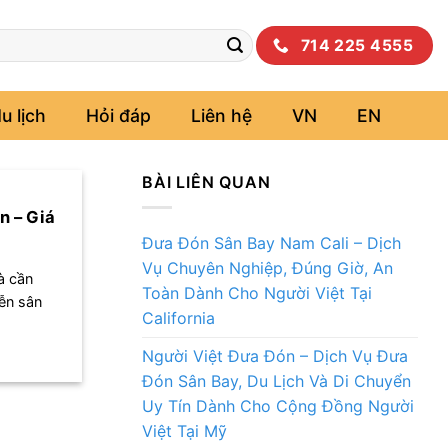
714 225 4555
u lịch
Hỏi đáp
Liên hệ
VN
EN
BÀI LIÊN QUAN
n – Giá
Đưa Đón Sân Bay Nam Cali – Dịch
Vụ Chuyên Nghiệp, Đúng Giờ, An
à cần
Toàn Dành Cho Người Việt Tại
iễn sân
California
Người Việt Đưa Đón – Dịch Vụ Đưa
Đón Sân Bay, Du Lịch Và Di Chuyển
Uy Tín Dành Cho Cộng Đồng Người
Việt Tại Mỹ