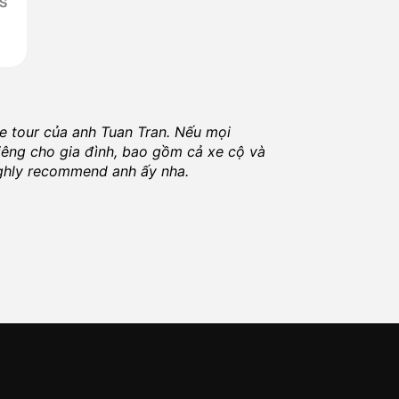
te tour của anh
Tuan Tran
. Nếu mọi
Dị
iêng cho gia đình, bao gồm cả xe cộ và
ch
highly recommend anh ấy nha.
ng
K