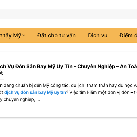
ờ tây Mỹ
Đặt chỗ tư vấn
Dịch vụ
Điểm d
ch Vụ Đón Sân Bay Mỹ Uy Tín – Chuyên Nghiệp – An Toà
t
n đang chuẩn bị đến Mỹ công tác, du lịch, thăm thân hay du học v
ột
dịch vụ đón sân bay Mỹ uy tín
? Việc tìm kiếm một đơn vị đón – t
y chuyên nghiệp, …