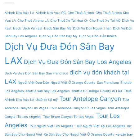
Airbnb Khu Vực LA
Airbnb Khu Vực OC
Cho Thuê Airbnb
Cho Thuê Airbnb Khu
Vực LA
Cho Thuê Airbnb LA
Cho Thuê Xe Tại Hoa Kỳ
Cho Thuê Xe Tại Mỹ
Dịch Vụ
Fast Track
Dịch Vụ Fast Track Sân Bay Mỹ
Dịch Vụ Đón Người Thân
Dịch Vụ Đón
Sân Bay Los Angeles
Dịch Vụ Đón Sân Bay Mỹ
Dịch Vụ Đón Tiễn Khách
Dịch Vụ Đưa Đón Sân Bay
LAX
Dịch Vụ Đưa Đón Sân Bay Los Angeles
dịch vụ đón khách tại
Dịch Vụ Đưa Đón Sân Bay San Francisco
LAX
Người Việt Đưa Đón
Người Việt Ở Orange County
San Francisco
Shuttle
Los Angeles
shuttle sân bay Los Angeles
shuttle từ Orange County đi LAX
Thuê
Tour Antelope Canyon
Airbnb Khu Vực LA
thuê xe tại mỹ
Tour
Antelope Canyon Las Vegas
Tour Antelope Canyon từ Las Vegas
Tour Antelope
Tour Los
Canyon Từ Los Angeles
Tour Bryce Canyon Từ Las Vegas
Angeles
Tour Người Việt Los Angeles
Tour Người Việt Tại Los Angeles
Xe
Sân Bay Cho Người Việt
Xe Sân Bay Cho Người Việt Ở Orange County
xe sân bay