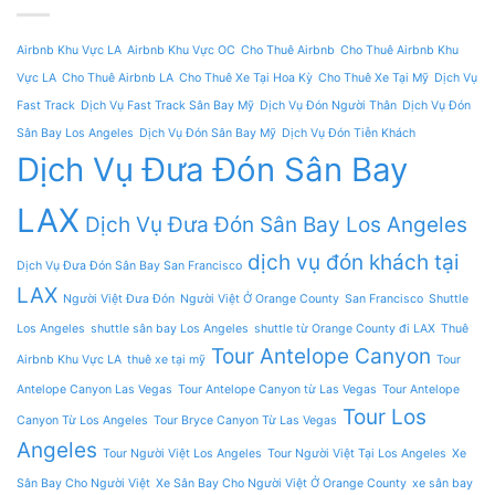
Airbnb Khu Vực LA
Airbnb Khu Vực OC
Cho Thuê Airbnb
Cho Thuê Airbnb Khu
Vực LA
Cho Thuê Airbnb LA
Cho Thuê Xe Tại Hoa Kỳ
Cho Thuê Xe Tại Mỹ
Dịch Vụ
Fast Track
Dịch Vụ Fast Track Sân Bay Mỹ
Dịch Vụ Đón Người Thân
Dịch Vụ Đón
Sân Bay Los Angeles
Dịch Vụ Đón Sân Bay Mỹ
Dịch Vụ Đón Tiễn Khách
Dịch Vụ Đưa Đón Sân Bay
LAX
Dịch Vụ Đưa Đón Sân Bay Los Angeles
dịch vụ đón khách tại
Dịch Vụ Đưa Đón Sân Bay San Francisco
LAX
Người Việt Đưa Đón
Người Việt Ở Orange County
San Francisco
Shuttle
Los Angeles
shuttle sân bay Los Angeles
shuttle từ Orange County đi LAX
Thuê
Tour Antelope Canyon
Airbnb Khu Vực LA
thuê xe tại mỹ
Tour
Antelope Canyon Las Vegas
Tour Antelope Canyon từ Las Vegas
Tour Antelope
Tour Los
Canyon Từ Los Angeles
Tour Bryce Canyon Từ Las Vegas
Angeles
Tour Người Việt Los Angeles
Tour Người Việt Tại Los Angeles
Xe
Sân Bay Cho Người Việt
Xe Sân Bay Cho Người Việt Ở Orange County
xe sân bay