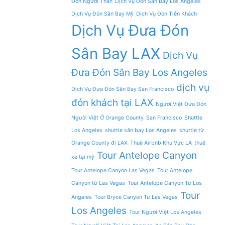
Đón Người Thân
Dịch Vụ Đón Sân Bay Los Angeles
Dịch Vụ Đón Sân Bay Mỹ
Dịch Vụ Đón Tiễn Khách
Dịch Vụ Đưa Đón
Sân Bay LAX
Dịch Vụ
Đưa Đón Sân Bay Los Angeles
dịch vụ
Dịch Vụ Đưa Đón Sân Bay San Francisco
đón khách tại LAX
Người Việt Đưa Đón
Người Việt Ở Orange County
San Francisco
Shuttle
Los Angeles
shuttle sân bay Los Angeles
shuttle từ
Orange County đi LAX
Thuê Airbnb Khu Vực LA
thuê
Tour Antelope Canyon
xe tại mỹ
Tour Antelope Canyon Las Vegas
Tour Antelope
Canyon từ Las Vegas
Tour Antelope Canyon Từ Los
Tour
Angeles
Tour Bryce Canyon Từ Las Vegas
Los Angeles
Tour Người Việt Los Angeles