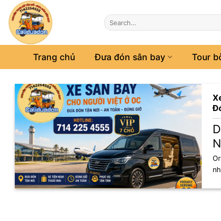
Bỏ
qua
nội
dung
Trang chủ
Đưa đón sân bay
Tour b
Xe
Đó
D
N
Or
nh