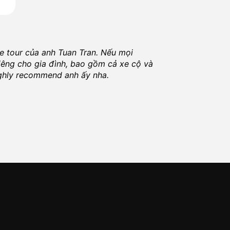
te tour của anh
Tuan Tran
. Nếu mọi
Dị
iêng cho gia đình, bao gồm cả xe cộ và
ch
highly recommend anh ấy nha.
ng
K