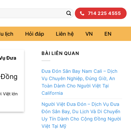
714 225 4555
u lịch
Hỏi đáp
Liên hệ
VN
EN
BÀI LIÊN QUAN
 Vụ Đưa
Đưa Đón Sân Bay Nam Cali – Dịch
 Đồng
Vụ Chuyên Nghiệp, Đúng Giờ, An
Toàn Dành Cho Người Việt Tại
California
 Việt lớn
Người Việt Đưa Đón – Dịch Vụ Đưa
Đón Sân Bay, Du Lịch Và Di Chuyển
Uy Tín Dành Cho Cộng Đồng Người
Việt Tại Mỹ