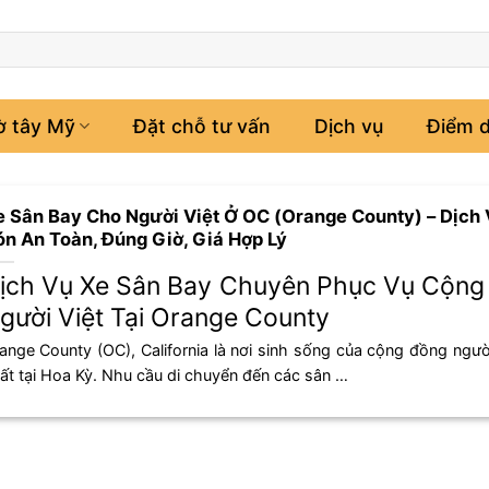
ờ tây Mỹ
Đặt chỗ tư vấn
Dịch vụ
Điểm d
 Sân Bay Cho Người Việt Ở OC (Orange County) – Dịch
n An Toàn, Đúng Giờ, Giá Hợp Lý
ịch Vụ Xe Sân Bay Chuyên Phục Vụ Cộng
gười Việt Tại Orange County
ange County (OC), California là nơi sinh sống của cộng đồng người
ất tại Hoa Kỳ. Nhu cầu di chuyển đến các sân …