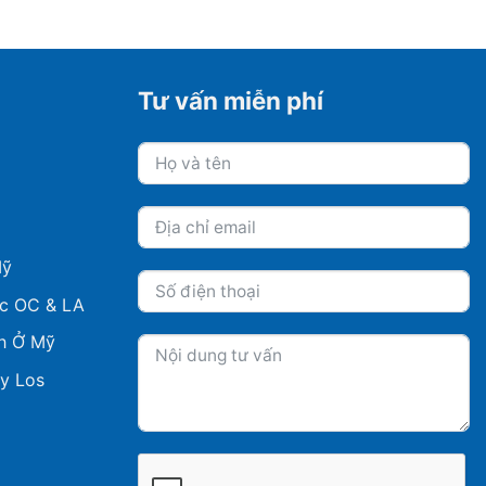
Tư vấn miễn phí
Mỹ
ực OC & LA
h Ở Mỹ
y Los