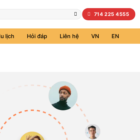
714 225 4555
u lịch
Hỏi đáp
Liên hệ
VN
EN