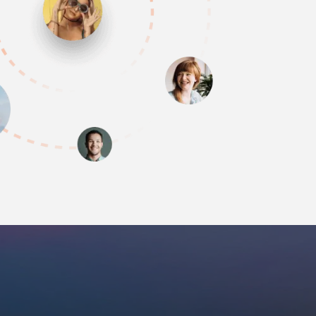
ch vụ chuyên nghiệp, tài xế thân thiện, lịch trình linh hoạt v
ăm sóc khách rất tận tâm. Đi tour mà cảm giác như đi cùn
ười thân – thoải mái, an tâm và đáng nhớ.
im Dang