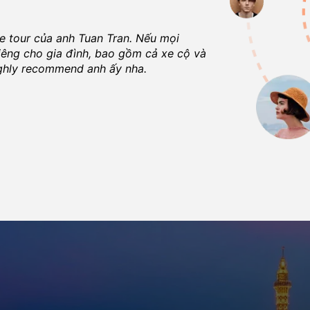
te tour của anh
Tuan Tran
. Nếu mọi
Dị
iêng cho gia đình, bao gồm cả xe cộ và
ch
highly recommend anh ấy nha.
ng
K