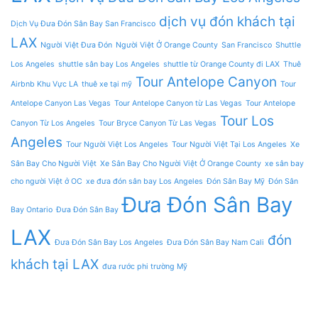
dịch vụ đón khách tại
Dịch Vụ Đưa Đón Sân Bay San Francisco
LAX
Người Việt Đưa Đón
Người Việt Ở Orange County
San Francisco
Shuttle
Los Angeles
shuttle sân bay Los Angeles
shuttle từ Orange County đi LAX
Thuê
Tour Antelope Canyon
Airbnb Khu Vực LA
thuê xe tại mỹ
Tour
Antelope Canyon Las Vegas
Tour Antelope Canyon từ Las Vegas
Tour Antelope
Tour Los
Canyon Từ Los Angeles
Tour Bryce Canyon Từ Las Vegas
Angeles
Tour Người Việt Los Angeles
Tour Người Việt Tại Los Angeles
Xe
Sân Bay Cho Người Việt
Xe Sân Bay Cho Người Việt Ở Orange County
xe sân bay
cho người Việt ở OC
xe đưa đón sân bay Los Angeles
Đón Sân Bay Mỹ
Đón Sân
Đưa Đón Sân Bay
Bay Ontario
Đưa Đón Sân Bay
LAX
đón
Đưa Đón Sân Bay Los Angeles
Đưa Đón Sân Bay Nam Cali
khách tại LAX
đưa rước phi trường Mỹ