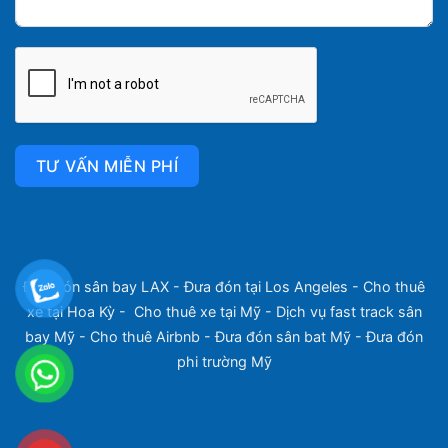
TƯ VẤN MIỄN PHÍ
Đưa đón sân bay LAX
-
Đưa đón tại Los Angeles
-
Cho thuê
xe tại Hoa Kỳ
-
Cho thuê xe tại Mỹ
-
Dịch vụ fast track sân
bay Mỹ
-
Cho thuê Airbnb
-
Đưa đón sân bat Mỹ
-
Đưa đón
phi trường Mỹ