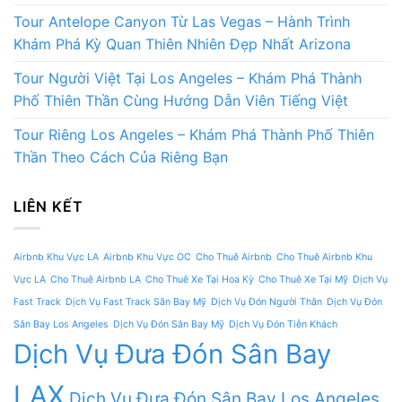
Tour Antelope Canyon Từ Las Vegas – Hành Trình
Khám Phá Kỳ Quan Thiên Nhiên Đẹp Nhất Arizona
Tour Người Việt Tại Los Angeles – Khám Phá Thành
Phố Thiên Thần Cùng Hướng Dẫn Viên Tiếng Việt
Tour Riêng Los Angeles – Khám Phá Thành Phố Thiên
Thần Theo Cách Của Riêng Bạn
LIÊN KẾT
Airbnb Khu Vực LA
Airbnb Khu Vực OC
Cho Thuê Airbnb
Cho Thuê Airbnb Khu
Vực LA
Cho Thuê Airbnb LA
Cho Thuê Xe Tại Hoa Kỳ
Cho Thuê Xe Tại Mỹ
Dịch Vụ
Fast Track
Dịch Vụ Fast Track Sân Bay Mỹ
Dịch Vụ Đón Người Thân
Dịch Vụ Đón
Sân Bay Los Angeles
Dịch Vụ Đón Sân Bay Mỹ
Dịch Vụ Đón Tiễn Khách
Dịch Vụ Đưa Đón Sân Bay
LAX
Dịch Vụ Đưa Đón Sân Bay Los Angeles