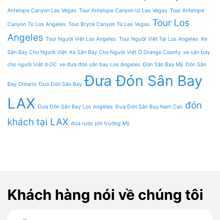
Antelope Canyon Las Vegas
Tour Antelope Canyon từ Las Vegas
Tour Antelope
Tour Los
Canyon Từ Los Angeles
Tour Bryce Canyon Từ Las Vegas
Angeles
Tour Người Việt Los Angeles
Tour Người Việt Tại Los Angeles
Xe
Sân Bay Cho Người Việt
Xe Sân Bay Cho Người Việt Ở Orange County
xe sân bay
cho người Việt ở OC
xe đưa đón sân bay Los Angeles
Đón Sân Bay Mỹ
Đón Sân
Đưa Đón Sân Bay
Bay Ontario
Đưa Đón Sân Bay
LAX
đón
Đưa Đón Sân Bay Los Angeles
Đưa Đón Sân Bay Nam Cali
khách tại LAX
đưa rước phi trường Mỹ
Khách hàng nói về chúng tôi