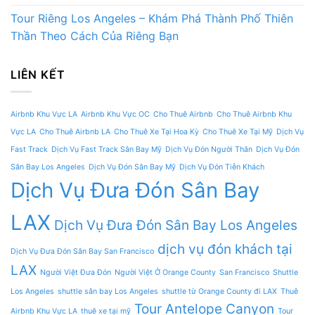
Tour Riêng Los Angeles – Khám Phá Thành Phố Thiên
Thần Theo Cách Của Riêng Bạn
LIÊN KẾT
Airbnb Khu Vực LA
Airbnb Khu Vực OC
Cho Thuê Airbnb
Cho Thuê Airbnb Khu
Vực LA
Cho Thuê Airbnb LA
Cho Thuê Xe Tại Hoa Kỳ
Cho Thuê Xe Tại Mỹ
Dịch Vụ
Fast Track
Dịch Vụ Fast Track Sân Bay Mỹ
Dịch Vụ Đón Người Thân
Dịch Vụ Đón
Sân Bay Los Angeles
Dịch Vụ Đón Sân Bay Mỹ
Dịch Vụ Đón Tiễn Khách
Dịch Vụ Đưa Đón Sân Bay
LAX
Dịch Vụ Đưa Đón Sân Bay Los Angeles
dịch vụ đón khách tại
Dịch Vụ Đưa Đón Sân Bay San Francisco
LAX
Người Việt Đưa Đón
Người Việt Ở Orange County
San Francisco
Shuttle
Los Angeles
shuttle sân bay Los Angeles
shuttle từ Orange County đi LAX
Thuê
Tour Antelope Canyon
Airbnb Khu Vực LA
thuê xe tại mỹ
Tour