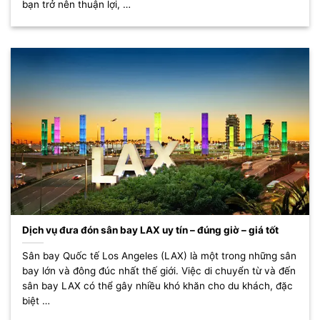
bạn trở nên thuận lợi, …
Dịch vụ đưa đón sân bay LAX uy tín – đúng giờ – giá tốt
Sân bay Quốc tế Los Angeles (LAX) là một trong những sân
bay lớn và đông đúc nhất thế giới. Việc di chuyển từ và đến
sân bay LAX có thể gây nhiều khó khăn cho du khách, đặc
biệt …