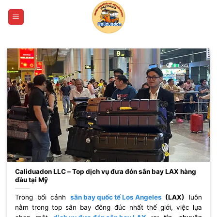
Bỏ
qua
nội
dung
Caliduadon LLC – Top dịch vụ đưa đón sân bay LAX hàng
đầu tại Mỹ
Trong bối cảnh
sân bay quốc tế Los Angeles
(LAX)
luôn
nằm trong top sân bay đông đúc nhất thế giới, việc lựa