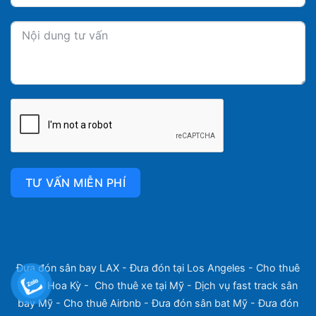
TƯ VẤN MIỄN PHÍ
Đưa đón sân bay LAX
-
Đưa đón tại Los Angeles
-
Cho thuê
xe tại Hoa Kỳ
-
Cho thuê xe tại Mỹ
-
Dịch vụ fast track sân
bay Mỹ
-
Cho thuê Airbnb
-
Đưa đón sân bat Mỹ
-
Đưa đón