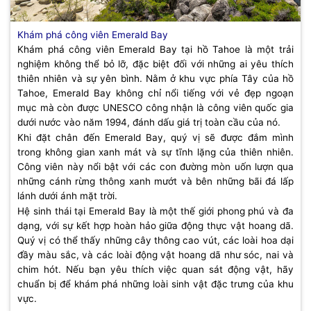
Khám phá công viên Emerald Bay
Khám phá công viên Emerald Bay tại hồ Tahoe là một trải
nghiệm không thể bỏ lỡ, đặc biệt đối với những ai yêu thích
thiên nhiên và sự yên bình. Nằm ở khu vực phía Tây của hồ
Tahoe, Emerald Bay không chỉ nổi tiếng với vẻ đẹp ngoạn
mục mà còn được UNESCO công nhận là công viên quốc gia
dưới nước vào năm 1994, đánh dấu giá trị toàn cầu của nó.
Khi đặt chân đến Emerald Bay, quý vị sẽ được đắm mình
trong không gian xanh mát và sự tĩnh lặng của thiên nhiên.
Công viên này nổi bật với các con đường mòn uốn lượn qua
những cánh rừng thông xanh mướt và bên những bãi đá lấp
lánh dưới ánh mặt trời.
Hệ sinh thái tại Emerald Bay là một thế giới phong phú và đa
dạng, với sự kết hợp hoàn hảo giữa động thực vật hoang dã.
Quý vị có thể thấy những cây thông cao vút, các loài hoa dại
đầy màu sắc, và các loài động vật hoang dã như sóc, nai và
chim hót. Nếu bạn yêu thích việc quan sát động vật, hãy
chuẩn bị để khám phá những loài sinh vật đặc trưng của khu
vực.