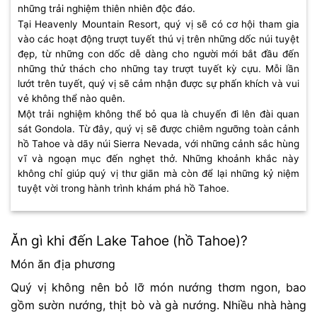
những trải nghiệm thiên nhiên độc đáo.
Tại Heavenly Mountain Resort, quý vị sẽ có cơ hội tham gia
vào các hoạt động trượt tuyết thú vị trên những dốc núi tuyệt
đẹp, từ những con dốc dễ dàng cho người mới bắt đầu đến
những thử thách cho những tay trượt tuyết kỳ cựu. Mỗi lần
lướt trên tuyết, quý vị sẽ cảm nhận được sự phấn khích và vui
vẻ không thể nào quên.
Một trải nghiệm không thể bỏ qua là chuyến đi lên đài quan
sát Gondola. Từ đây, quý vị sẽ được chiêm ngưỡng toàn cảnh
hồ Tahoe và dãy núi Sierra Nevada, với những cảnh sắc hùng
vĩ và ngoạn mục đến nghẹt thở. Những khoảnh khắc này
không chỉ giúp quý vị thư giãn mà còn để lại những kỷ niệm
tuyệt vời trong hành trình khám phá hồ Tahoe.
Ăn gì khi đến Lake Tahoe (hồ Tahoe)?
Món ăn địa phương
Quý vị không nên bỏ lỡ món nướng thơm ngon, bao
gồm sườn nướng, thịt bò và gà nướng. Nhiều nhà hàng