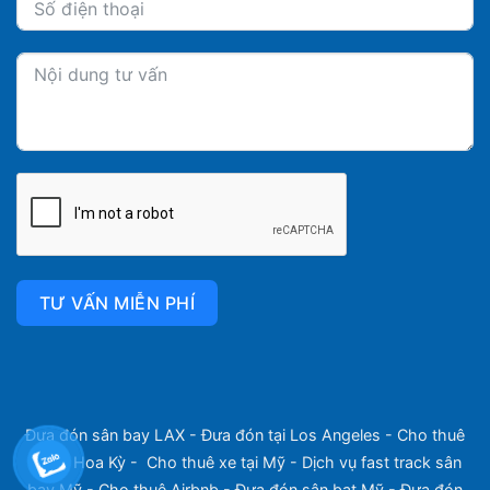
TƯ VẤN MIỄN PHÍ
Đưa đón sân bay LAX
-
Đưa đón tại Los Angeles
-
Cho thuê
xe tại Hoa Kỳ
-
Cho thuê xe tại Mỹ
-
Dịch vụ fast track sân
bay Mỹ
-
Cho thuê Airbnb
-
Đưa đón sân bat Mỹ
-
Đưa đón