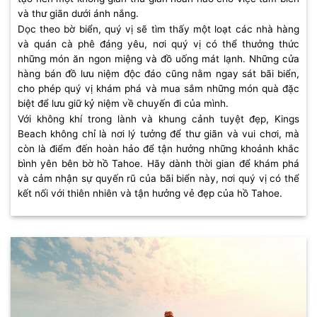
và thư giãn dưới ánh nắng.
Dọc theo bờ biển, quý vị sẽ tìm thấy một loạt các nhà hàng
và quán cà phê đáng yêu, nơi quý vị có thể thưởng thức
những món ăn ngon miệng và đồ uống mát lạnh. Những cửa
hàng bán đồ lưu niệm độc đáo cũng nằm ngay sát bãi biển,
cho phép quý vị khám phá và mua sắm những món quà đặc
biệt để lưu giữ kỷ niệm về chuyến đi của mình.
Với không khí trong lành và khung cảnh tuyệt đẹp, Kings
Beach không chỉ là nơi lý tưởng để thư giãn và vui chơi, mà
còn là điểm đến hoàn hảo để tận hưởng những khoảnh khắc
bình yên bên bờ hồ Tahoe. Hãy dành thời gian để khám phá
và cảm nhận sự quyến rũ của bãi biển này, nơi quý vị có thể
kết nối với thiên nhiên và tận hưởng vẻ đẹp của hồ Tahoe.