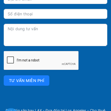
TƯ VẤN MIỄN PHÍ
Đưa đón sân bay LAX
-
Đưa đón tại Los Angeles
-
Cho thuê