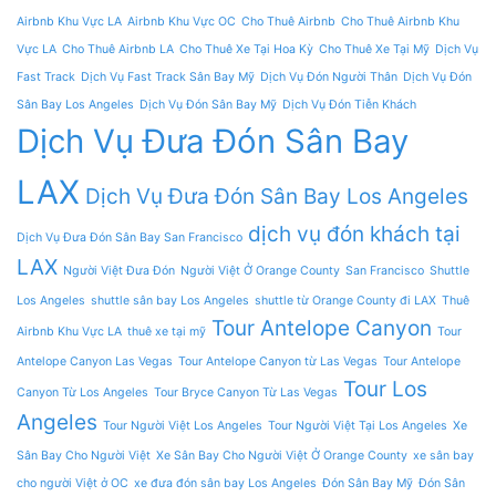
Airbnb Khu Vực LA
Airbnb Khu Vực OC
Cho Thuê Airbnb
Cho Thuê Airbnb Khu
Vực LA
Cho Thuê Airbnb LA
Cho Thuê Xe Tại Hoa Kỳ
Cho Thuê Xe Tại Mỹ
Dịch Vụ
Fast Track
Dịch Vụ Fast Track Sân Bay Mỹ
Dịch Vụ Đón Người Thân
Dịch Vụ Đón
Sân Bay Los Angeles
Dịch Vụ Đón Sân Bay Mỹ
Dịch Vụ Đón Tiễn Khách
Dịch Vụ Đưa Đón Sân Bay
LAX
Dịch Vụ Đưa Đón Sân Bay Los Angeles
dịch vụ đón khách tại
Dịch Vụ Đưa Đón Sân Bay San Francisco
LAX
Người Việt Đưa Đón
Người Việt Ở Orange County
San Francisco
Shuttle
Los Angeles
shuttle sân bay Los Angeles
shuttle từ Orange County đi LAX
Thuê
Tour Antelope Canyon
Airbnb Khu Vực LA
thuê xe tại mỹ
Tour
Antelope Canyon Las Vegas
Tour Antelope Canyon từ Las Vegas
Tour Antelope
Tour Los
Canyon Từ Los Angeles
Tour Bryce Canyon Từ Las Vegas
Angeles
Tour Người Việt Los Angeles
Tour Người Việt Tại Los Angeles
Xe
Sân Bay Cho Người Việt
Xe Sân Bay Cho Người Việt Ở Orange County
xe sân bay
cho người Việt ở OC
xe đưa đón sân bay Los Angeles
Đón Sân Bay Mỹ
Đón Sân