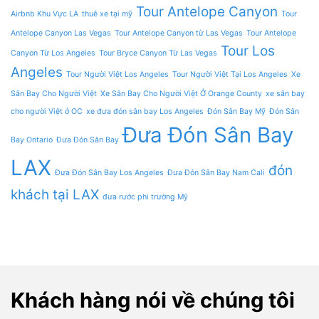
Tour Antelope Canyon
Airbnb Khu Vực LA
thuê xe tại mỹ
Tour
Antelope Canyon Las Vegas
Tour Antelope Canyon từ Las Vegas
Tour Antelope
Tour Los
Canyon Từ Los Angeles
Tour Bryce Canyon Từ Las Vegas
Angeles
Tour Người Việt Los Angeles
Tour Người Việt Tại Los Angeles
Xe
Sân Bay Cho Người Việt
Xe Sân Bay Cho Người Việt Ở Orange County
xe sân bay
cho người Việt ở OC
xe đưa đón sân bay Los Angeles
Đón Sân Bay Mỹ
Đón Sân
Đưa Đón Sân Bay
Bay Ontario
Đưa Đón Sân Bay
LAX
đón
Đưa Đón Sân Bay Los Angeles
Đưa Đón Sân Bay Nam Cali
khách tại LAX
đưa rước phi trường Mỹ
Khách hàng nói về chúng tôi