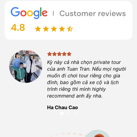
ột
Kỳ này cả nhà chọn private tour
ợi.
của anh
Tuan Tran
. Nếu mọi người
 là
muốn đi chơi tour riêng cho gia
đình, bao gồm cả xe cộ và lịch
hiệu
trình riêng thì mình highly
recommend anh ấy nha.
Ha Chau Cao