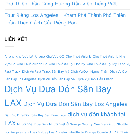
Phố Thiên Thần Cùng Hướng Dẫn Viên Tiếng Việt
Tour Riêng Los Angeles – Khám Phá Thành Phố Thiên
Thần Theo Cách Của Riêng Bạn
LIÊN KẾT
Airbnb Khu Vực LA
Airbnb Khu Vực OC
Cho Thuê Airbnb
Cho Thuê Airbnb Khu
Vực LA
Cho Thuê Airbnb LA
Cho Thuê Xe Tại Hoa Kỳ
Cho Thuê Xe Tại Mỹ
Dịch Vụ
Fast Track
Dịch Vụ Fast Track Sân Bay Mỹ
Dịch Vụ Đón Người Thân
Dịch Vụ Đón
Sân Bay Los Angeles
Dịch Vụ Đón Sân Bay Mỹ
Dịch Vụ Đón Tiễn Khách
Dịch Vụ Đưa Đón Sân Bay
LAX
Dịch Vụ Đưa Đón Sân Bay Los Angeles
dịch vụ đón khách tại
Dịch Vụ Đưa Đón Sân Bay San Francisco
LAX
Người Việt Đưa Đón
Người Việt Ở Orange County
San Francisco
Shuttle
Los Angeles
shuttle sân bay Los Angeles
shuttle từ Orange County đi LAX
Thuê