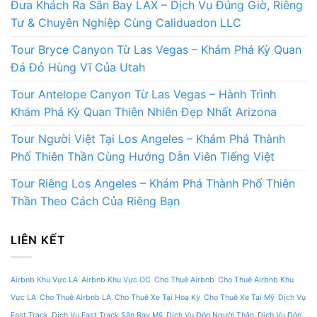
Đưa Khách Ra Sân Bay LAX – Dịch Vụ Đúng Giờ, Riêng
Tư & Chuyên Nghiệp Cùng Caliduadon LLC
Tour Bryce Canyon Từ Las Vegas – Khám Phá Kỳ Quan
Đá Đỏ Hùng Vĩ Của Utah
Tour Antelope Canyon Từ Las Vegas – Hành Trình
Khám Phá Kỳ Quan Thiên Nhiên Đẹp Nhất Arizona
Tour Người Việt Tại Los Angeles – Khám Phá Thành
Phố Thiên Thần Cùng Hướng Dẫn Viên Tiếng Việt
Tour Riêng Los Angeles – Khám Phá Thành Phố Thiên
Thần Theo Cách Của Riêng Bạn
LIÊN KẾT
Airbnb Khu Vực LA
Airbnb Khu Vực OC
Cho Thuê Airbnb
Cho Thuê Airbnb Khu
Vực LA
Cho Thuê Airbnb LA
Cho Thuê Xe Tại Hoa Kỳ
Cho Thuê Xe Tại Mỹ
Dịch Vụ
Fast Track
Dịch Vụ Fast Track Sân Bay Mỹ
Dịch Vụ Đón Người Thân
Dịch Vụ Đón