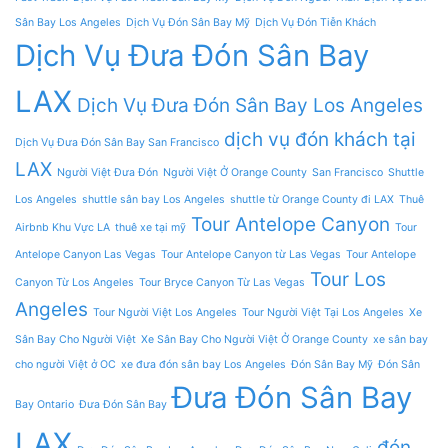
Sân Bay Los Angeles
Dịch Vụ Đón Sân Bay Mỹ
Dịch Vụ Đón Tiễn Khách
Dịch Vụ Đưa Đón Sân Bay
LAX
Dịch Vụ Đưa Đón Sân Bay Los Angeles
dịch vụ đón khách tại
Dịch Vụ Đưa Đón Sân Bay San Francisco
LAX
Người Việt Đưa Đón
Người Việt Ở Orange County
San Francisco
Shuttle
Los Angeles
shuttle sân bay Los Angeles
shuttle từ Orange County đi LAX
Thuê
Tour Antelope Canyon
Airbnb Khu Vực LA
thuê xe tại mỹ
Tour
Antelope Canyon Las Vegas
Tour Antelope Canyon từ Las Vegas
Tour Antelope
Tour Los
Canyon Từ Los Angeles
Tour Bryce Canyon Từ Las Vegas
Angeles
Tour Người Việt Los Angeles
Tour Người Việt Tại Los Angeles
Xe
Sân Bay Cho Người Việt
Xe Sân Bay Cho Người Việt Ở Orange County
xe sân bay
cho người Việt ở OC
xe đưa đón sân bay Los Angeles
Đón Sân Bay Mỹ
Đón Sân
Đưa Đón Sân Bay
Bay Ontario
Đưa Đón Sân Bay
LAX
đón