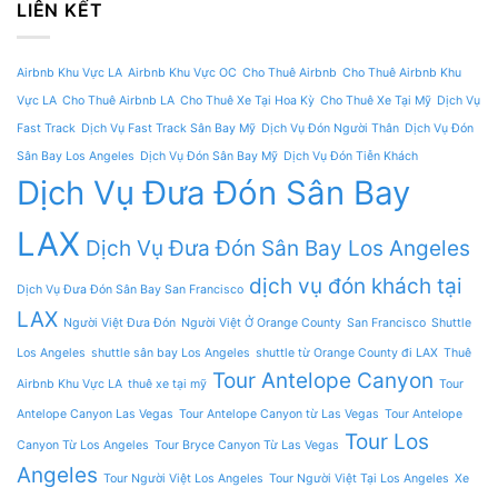
LIÊN KẾT
Airbnb Khu Vực LA
Airbnb Khu Vực OC
Cho Thuê Airbnb
Cho Thuê Airbnb Khu
Vực LA
Cho Thuê Airbnb LA
Cho Thuê Xe Tại Hoa Kỳ
Cho Thuê Xe Tại Mỹ
Dịch Vụ
Fast Track
Dịch Vụ Fast Track Sân Bay Mỹ
Dịch Vụ Đón Người Thân
Dịch Vụ Đón
Sân Bay Los Angeles
Dịch Vụ Đón Sân Bay Mỹ
Dịch Vụ Đón Tiễn Khách
Dịch Vụ Đưa Đón Sân Bay
LAX
Dịch Vụ Đưa Đón Sân Bay Los Angeles
dịch vụ đón khách tại
Dịch Vụ Đưa Đón Sân Bay San Francisco
LAX
Người Việt Đưa Đón
Người Việt Ở Orange County
San Francisco
Shuttle
Los Angeles
shuttle sân bay Los Angeles
shuttle từ Orange County đi LAX
Thuê
Tour Antelope Canyon
Airbnb Khu Vực LA
thuê xe tại mỹ
Tour
Antelope Canyon Las Vegas
Tour Antelope Canyon từ Las Vegas
Tour Antelope
Tour Los
Canyon Từ Los Angeles
Tour Bryce Canyon Từ Las Vegas
Angeles
Tour Người Việt Los Angeles
Tour Người Việt Tại Los Angeles
Xe