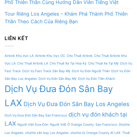
Phố Thiên Thần Cùng Hướng Dẫn Viên Tiếng Việt
Tour Riêng Los Angeles – Khám Phá Thành Phố Thiên
Thần Theo Cách Của Riêng Bạn
LIÊN KẾT
Airbnb Khu Vực LA
Airbnb Khu Vực OC
Cho Thuê Airbnb
Cho Thuê Airbnb Khu
Vực LA
Cho Thuê Airbnb LA
Cho Thuê Xe Tại Hoa Kỳ
Cho Thuê Xe Tại Mỹ
Dịch Vụ
Fast Track
Dịch Vụ Fast Track Sân Bay Mỹ
Dịch Vụ Đón Người Thân
Dịch Vụ Đón
Sân Bay Los Angeles
Dịch Vụ Đón Sân Bay Mỹ
Dịch Vụ Đón Tiễn Khách
Dịch Vụ Đưa Đón Sân Bay
LAX
Dịch Vụ Đưa Đón Sân Bay Los Angeles
dịch vụ đón khách tại
Dịch Vụ Đưa Đón Sân Bay San Francisco
LAX
Người Việt Đưa Đón
Người Việt Ở Orange County
San Francisco
Shuttle
Los Angeles
shuttle sân bay Los Angeles
shuttle từ Orange County đi LAX
Thuê