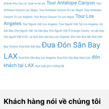
Tour Antelope Canyon
Airbnb Khu Vực LA
thuê xe tại mỹ
Tour
Antelope Canyon Las Vegas
Tour Antelope Canyon từ Las Vegas
Tour Antelope
Tour Los
Canyon Từ Los Angeles
Tour Bryce Canyon Từ Las Vegas
Angeles
Tour Người Việt Los Angeles
Tour Người Việt Tại Los Angeles
Xe
Sân Bay Cho Người Việt
Xe Sân Bay Cho Người Việt Ở Orange County
xe sân bay
cho người Việt ở OC
xe đưa đón sân bay Los Angeles
Đón Sân Bay Mỹ
Đón Sân
Đưa Đón Sân Bay
Bay Ontario
Đưa Đón Sân Bay
LAX
đón
Đưa Đón Sân Bay Los Angeles
Đưa Đón Sân Bay Nam Cali
khách tại LAX
đưa rước phi trường Mỹ
Khách hàng nói về chúng tôi