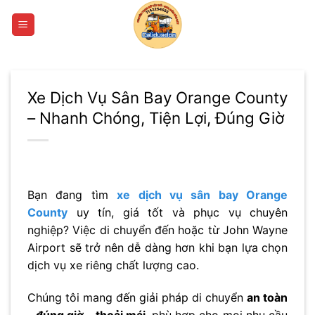
Bỏ
qua
nội
dung
Xe Dịch Vụ Sân Bay Orange County
– Nhanh Chóng, Tiện Lợi, Đúng Giờ
Bạn đang tìm
xe dịch vụ sân bay Orange
County
uy tín, giá tốt và phục vụ chuyên
nghiệp? Việc di chuyển đến hoặc từ
John Wayne
Airport
sẽ trở nên dễ dàng hơn khi bạn lựa chọn
dịch vụ xe riêng chất lượng cao.
Chúng tôi mang đến giải pháp di chuyển
an toàn
– đúng giờ – thoải mái
, phù hợp cho mọi nhu cầu