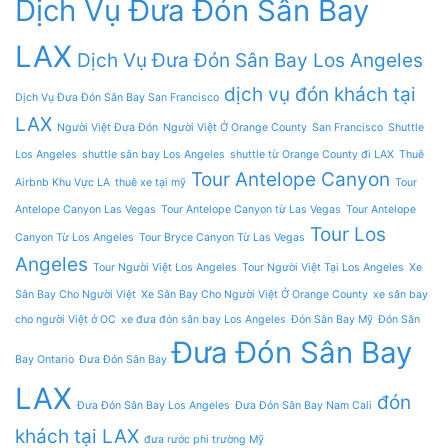
Dịch Vụ Đưa Đón Sân Bay
LAX
Dịch Vụ Đưa Đón Sân Bay Los Angeles
dịch vụ đón khách tại
Dịch Vụ Đưa Đón Sân Bay San Francisco
LAX
Người Việt Đưa Đón
Người Việt Ở Orange County
San Francisco
Shuttle
Los Angeles
shuttle sân bay Los Angeles
shuttle từ Orange County đi LAX
Thuê
Tour Antelope Canyon
Airbnb Khu Vực LA
thuê xe tại mỹ
Tour
Antelope Canyon Las Vegas
Tour Antelope Canyon từ Las Vegas
Tour Antelope
Tour Los
Canyon Từ Los Angeles
Tour Bryce Canyon Từ Las Vegas
Angeles
Tour Người Việt Los Angeles
Tour Người Việt Tại Los Angeles
Xe
Sân Bay Cho Người Việt
Xe Sân Bay Cho Người Việt Ở Orange County
xe sân bay
cho người Việt ở OC
xe đưa đón sân bay Los Angeles
Đón Sân Bay Mỹ
Đón Sân
Đưa Đón Sân Bay
Bay Ontario
Đưa Đón Sân Bay
LAX
đón
Đưa Đón Sân Bay Los Angeles
Đưa Đón Sân Bay Nam Cali
khách tại LAX
đưa rước phi trường Mỹ