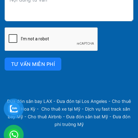
TƯ VẤN MIỄN PHÍ
Đưa đón sân bay LAX
-
Đưa đón tại Los Angeles
-
Cho thuê
xe tại Hoa Kỳ
-
Cho thuê xe tại Mỹ
-
Dịch vụ fast track sân
bay Mỹ
-
Cho thuê Airbnb
-
Đưa đón sân bat Mỹ
-
Đưa đón
phi trường Mỹ