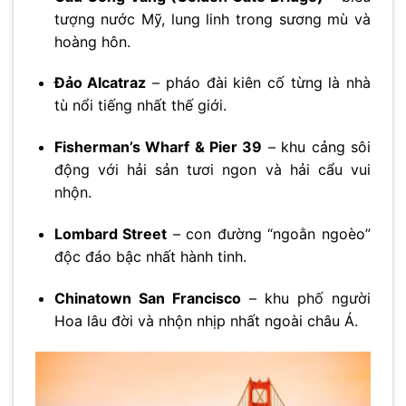
tượng nước Mỹ, lung linh trong sương mù và
hoàng hôn.
Đảo Alcatraz
– pháo đài kiên cố từng là nhà
tù nổi tiếng nhất thế giới.
Fisherman’s Wharf & Pier 39
– khu cảng sôi
động với hải sản tươi ngon và hải cẩu vui
nhộn.
Lombard Street
– con đường “ngoằn ngoèo”
độc đáo bậc nhất hành tinh.
Chinatown San Francisco
– khu phố người
Hoa lâu đời và nhộn nhịp nhất ngoài châu Á.