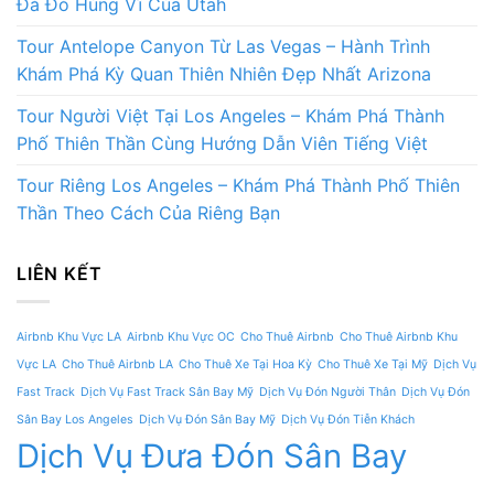
Đá Đỏ Hùng Vĩ Của Utah
Tour Antelope Canyon Từ Las Vegas – Hành Trình
Khám Phá Kỳ Quan Thiên Nhiên Đẹp Nhất Arizona
Tour Người Việt Tại Los Angeles – Khám Phá Thành
Phố Thiên Thần Cùng Hướng Dẫn Viên Tiếng Việt
Tour Riêng Los Angeles – Khám Phá Thành Phố Thiên
Thần Theo Cách Của Riêng Bạn
LIÊN KẾT
Airbnb Khu Vực LA
Airbnb Khu Vực OC
Cho Thuê Airbnb
Cho Thuê Airbnb Khu
Vực LA
Cho Thuê Airbnb LA
Cho Thuê Xe Tại Hoa Kỳ
Cho Thuê Xe Tại Mỹ
Dịch Vụ
Fast Track
Dịch Vụ Fast Track Sân Bay Mỹ
Dịch Vụ Đón Người Thân
Dịch Vụ Đón
Sân Bay Los Angeles
Dịch Vụ Đón Sân Bay Mỹ
Dịch Vụ Đón Tiễn Khách
Dịch Vụ Đưa Đón Sân Bay