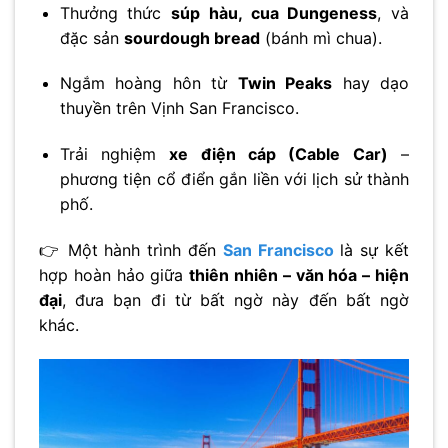
Thưởng thức
súp hàu, cua Dungeness
, và
đặc sản
sourdough bread
(bánh mì chua).
Ngắm hoàng hôn từ
Twin Peaks
hay dạo
thuyền trên Vịnh San Francisco.
Trải nghiệm
xe điện cáp (Cable Car)
–
phương tiện cổ điển gắn liền với lịch sử thành
phố.
👉 Một hành trình đến
San Francisco
là sự kết
hợp hoàn hảo giữa
thiên nhiên – văn hóa – hiện
đại
, đưa bạn đi từ bất ngờ này đến bất ngờ
khác.