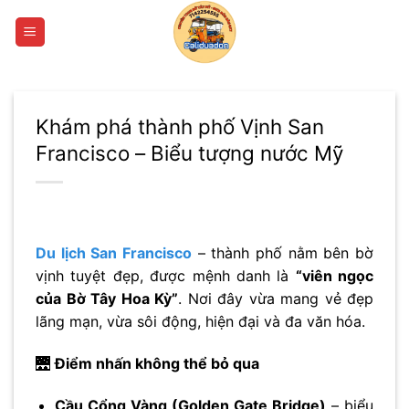
Bỏ
qua
nội
dung
Khám phá thành phố Vịnh San
Francisco – Biểu tượng nước Mỹ
Du lịch San Francisco
– thành phố nằm bên bờ
vịnh tuyệt đẹp, được mệnh danh là
“viên ngọc
của Bờ Tây Hoa Kỳ”
. Nơi đây vừa mang vẻ đẹp
lãng mạn, vừa sôi động, hiện đại và đa văn hóa.
🌉
Điểm nhấn không thể bỏ qua
Cầu Cổng Vàng (Golden Gate Bridge)
– biểu