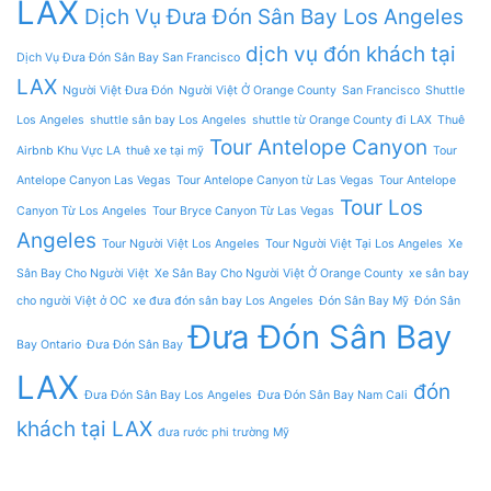
LAX
Dịch Vụ Đưa Đón Sân Bay Los Angeles
dịch vụ đón khách tại
Dịch Vụ Đưa Đón Sân Bay San Francisco
LAX
Người Việt Đưa Đón
Người Việt Ở Orange County
San Francisco
Shuttle
Los Angeles
shuttle sân bay Los Angeles
shuttle từ Orange County đi LAX
Thuê
Tour Antelope Canyon
Airbnb Khu Vực LA
thuê xe tại mỹ
Tour
Antelope Canyon Las Vegas
Tour Antelope Canyon từ Las Vegas
Tour Antelope
Tour Los
Canyon Từ Los Angeles
Tour Bryce Canyon Từ Las Vegas
Angeles
Tour Người Việt Los Angeles
Tour Người Việt Tại Los Angeles
Xe
Sân Bay Cho Người Việt
Xe Sân Bay Cho Người Việt Ở Orange County
xe sân bay
cho người Việt ở OC
xe đưa đón sân bay Los Angeles
Đón Sân Bay Mỹ
Đón Sân
Đưa Đón Sân Bay
Bay Ontario
Đưa Đón Sân Bay
LAX
đón
Đưa Đón Sân Bay Los Angeles
Đưa Đón Sân Bay Nam Cali
khách tại LAX
đưa rước phi trường Mỹ