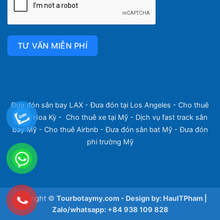
TƯ VẤN MIỄN PHÍ
Đưa đón sân bay LAX
-
Đưa đón tại Los Angeles
-
Cho thuê
xe tại Hoa Kỳ
-
Cho thuê xe tại Mỹ
-
Dịch vụ fast track sân
bay Mỹ
-
Cho thuê Airbnb
-
Đưa đón sân bat Mỹ
-
Đưa đón
phi trường Mỹ
Copyright ©
Tourbotaymy.com - Design by: HauITPham |
Zalo/whatsapp: +84 938 109 828