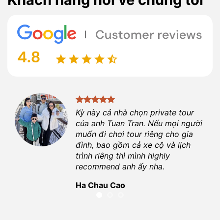
ột
Kỳ này cả nhà chọn private tour
ợi.
của anh
Tuan Tran
. Nếu mọi người
 là
muốn đi chơi tour riêng cho gia
đình, bao gồm cả xe cộ và lịch
hiệu
trình riêng thì mình highly
recommend anh ấy nha.
Ha Chau Cao