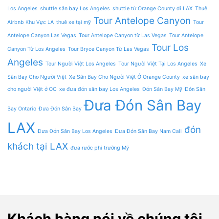
Los Angeles
shuttle sân bay Los Angeles
shuttle từ Orange County đi LAX
Thuê
Tour Antelope Canyon
Airbnb Khu Vực LA
thuê xe tại mỹ
Tour
Antelope Canyon Las Vegas
Tour Antelope Canyon từ Las Vegas
Tour Antelope
Tour Los
Canyon Từ Los Angeles
Tour Bryce Canyon Từ Las Vegas
Angeles
Tour Người Việt Los Angeles
Tour Người Việt Tại Los Angeles
Xe
Sân Bay Cho Người Việt
Xe Sân Bay Cho Người Việt Ở Orange County
xe sân bay
cho người Việt ở OC
xe đưa đón sân bay Los Angeles
Đón Sân Bay Mỹ
Đón Sân
Đưa Đón Sân Bay
Bay Ontario
Đưa Đón Sân Bay
LAX
đón
Đưa Đón Sân Bay Los Angeles
Đưa Đón Sân Bay Nam Cali
khách tại LAX
đưa rước phi trường Mỹ
Khách hàng nói về chúng tôi