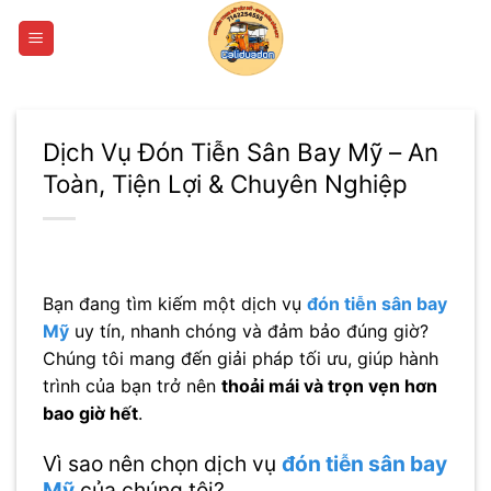
Bỏ
qua
nội
dung
Dịch Vụ Đón Tiễn Sân Bay Mỹ – An
Toàn, Tiện Lợi & Chuyên Nghiệp
Bạn đang tìm kiếm một dịch vụ
đón tiễn sân bay
Mỹ
uy tín, nhanh chóng và đảm bảo đúng giờ?
Chúng tôi mang đến giải pháp tối ưu, giúp hành
trình của bạn trở nên
thoải mái và trọn vẹn hơn
bao giờ hết
.
Vì sao nên chọn dịch vụ
đón tiễn sân bay
Mỹ
của chúng tôi?