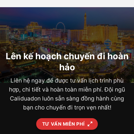
Lên kế hoạch chuyến đi hoàn
hảo
Liên hệ ngay để được tư vấn lịch trình phù
hợp, chi tiết và hoàn toàn miễn phí. Đội ngũ
Caliduadon luôn sẵn sàng đồng hành cùng
bạn cho chuyến đi trọn vẹn nhất!
TƯ VẤN MIỄN PHÍ