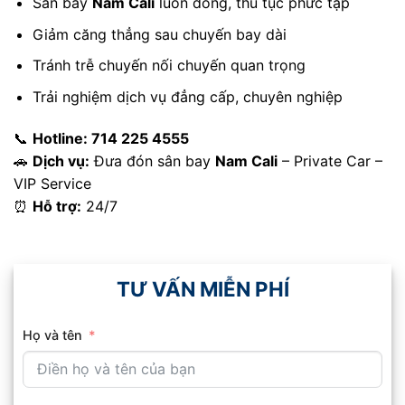
Sân bay
Nam Cali
luôn đông, thủ tục phức tạp
Giảm căng thẳng sau chuyến bay dài
Tránh trễ chuyến nối chuyến quan trọng
Trải nghiệm dịch vụ đẳng cấp, chuyên nghiệp
📞
Hotline: 714 225 4555
🚗
Dịch vụ:
Đưa đón sân bay
Nam Cali
– Private Car –
VIP Service
⏰
Hỗ trợ:
24/7
TƯ VẤN MIỄN PHÍ
Họ và tên