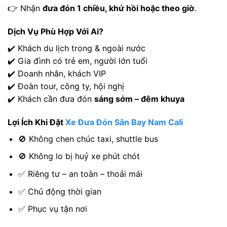
👉 Nhận
đưa đón 1 chiều, khứ hồi hoặc theo giờ
.
Dịch Vụ Phù Hợp Với Ai?
✔️ Khách du lịch trong & ngoài nước
✔️ Gia đình có trẻ em, người lớn tuổi
✔️ Doanh nhân, khách VIP
✔️ Đoàn tour, công ty, hội nghị
✔️ Khách cần đưa đón
sáng sớm – đêm khuya
Lợi Ích Khi Đặt
Xe Đưa Đón Sân Bay Nam Cali
🚫 Không chen chúc taxi, shuttle bus
🚫 Không lo bị huỷ xe phút chót
✅ Riêng tư – an toàn – thoải mái
✅ Chủ động thời gian
✅ Phục vụ tận nơi