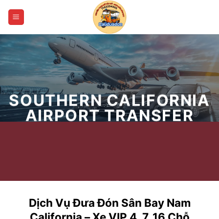
Skip
to
content
SOUTHERN CALIFORNIA
AIRPORT TRANSFER
Dịch Vụ Đưa Đón Sân Bay Nam
California – Xe VIP 4, 7, 16 Chỗ