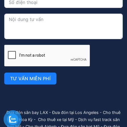
TƯ VẤN MIỄN PHÍ
Đưa đón sân bay LAX
-
Đưa đón tại Los Angeles
-
Cho thuê
xe tại Hoa Kỳ
-
Cho thuê xe tại Mỹ
-
Dịch vụ fast track sân
bay Mỹ
-
Cho thuê Airbnb
-
Đưa đón sân bat Mỹ
-
Đưa đón