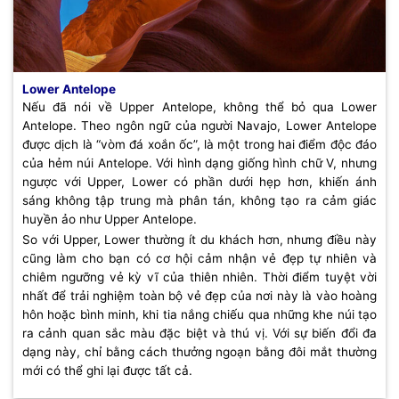
Lower Antelope
Nếu đã nói về Upper Antelope, không thể bỏ qua Lower
Antelope. Theo ngôn ngữ của người Navajo, Lower Antelope
được dịch là “vòm đá xoắn ốc”, là một trong hai điểm độc đáo
của hẻm núi Antelope. Với hình dạng giống hình chữ V, nhưng
ngược với Upper, Lower có phần dưới hẹp hơn, khiến ánh
sáng không tập trung mà phân tán, không tạo ra cảm giác
huyền ảo như Upper Antelope.
So với Upper, Lower thường ít du khách hơn, nhưng điều này
cũng làm cho bạn có cơ hội cảm nhận vẻ đẹp tự nhiên và
chiêm ngưỡng vẻ kỳ vĩ của thiên nhiên. Thời điểm tuyệt vời
nhất để trải nghiệm toàn bộ vẻ đẹp của nơi này là vào hoàng
hôn hoặc bình minh, khi tia nắng chiếu qua những khe núi tạo
ra cảnh quan sắc màu đặc biệt và thú vị. Với sự biến đổi đa
dạng này, chỉ bằng cách thưởng ngoạn bằng đôi mắt thường
mới có thể ghi lại được tất cả.